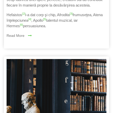
fiecare în manieră proprie la desăvârşirea acesteia.
[2]
[3]
Hefaistos
i‑a dat corp şi chip, Afrodita
fru­mu­seţea, Atena
[4]
[5]
înţelepciunea
, Apollo
talentul muzical, iar
[6]
Hermes
persuasiunea.
Read More