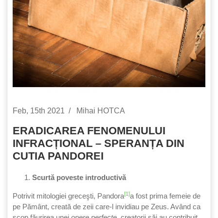
Feb, 15th 2021
Mihai HOTCA
ERADICAREA FENOMENULUI
INFRACȚIONAL – SPERANȚA DIN
CUTIA PANDOREI
Scurtă poveste introductivă
[1]
Potrivit mitologiei greceşti, Pandora
a fost pri­ma femeie de
pe Pământ, creată de zeii care‑l invi­diau pe Zeus. Având ca
scop făurirea unei
opere perfecte
, creatorii săi au contribuit