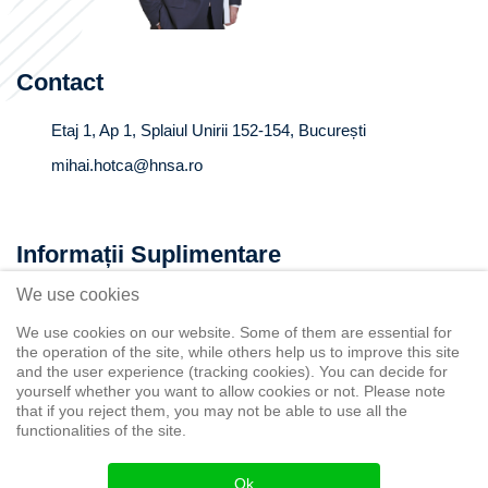
Contact
Etaj 1, Ap 1, Splaiul Unirii 152-154, București
mihai.hotca@hnsa.ro
Informații Suplimentare
We use cookies
Despre mine
Articole / Blog
We use cookies on our website. Some of them are essential for
the operation of the site, while others help us to improve this site
Contact
and the user experience (tracking cookies). You can decide for
yourself whether you want to allow cookies or not. Please note
that if you reject them, you may not be able to use all the
functionalities of the site.
© Copyright 2026 Mihai Hotca
Ok