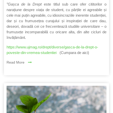
”Gașca de la Drept
este titlul sub care ofer cititorilor o
narațiune despre viața de student, cu părțile ei agreabile și
cele mai puțin agreabile, cu idiosincraziile inerente studenției,
dar și cu frumusețea curajului și inspirației de care dau,
deseori, dovadă cei ce frecventează studiile universitare – o
frumusețe incomparabilă cu oricare alta, din alte cicluri de
învățământ.
https://www.ujmag.ro/drept/diverse/gasca-de-la-drept-o-
poveste-din-vremea-studentiei
(Cumpara de aici)
Read More