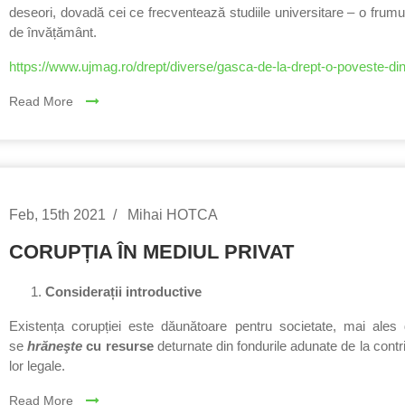
deseori, dovadă cei ce frecventează studiile universitare – o frumus
de învățământ.
https://www.ujmag.ro/drept/diverse/gasca-de-la-drept-o-poveste-di
Read More
Feb, 15th 2021
Mihai HOTCA
CORUPȚIA ÎN MEDIUL PRIVAT
Considerații introductive
Existența corupției este dăunătoare pentru societate, mai ale
se
hrăneşte
cu resurse
deturnate din fondurile adunate de la contri
lor legale.
Read More