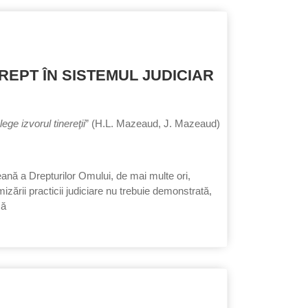
REPT ÎN SISTEMUL JUDICIAR
ege izvorul tinereţii
” (H.L. Mazeaud, J. Mazeaud)
nă a Drepturilor Omului, de mai multe ori,
izării practicii judiciare nu trebuie demonstrată,
ză