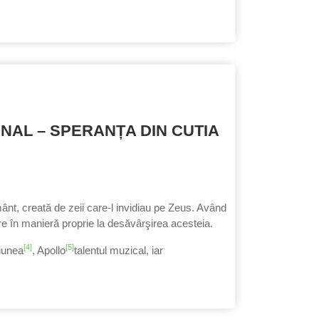
NAL – SPERANȚA DIN CUTIA
ânt, creată de zeii care‑l invi­diau pe Zeus. Având
care în manieră proprie la desăvârşirea acesteia.
[4]
[5]
ciunea
, Apollo
talentul muzical, iar