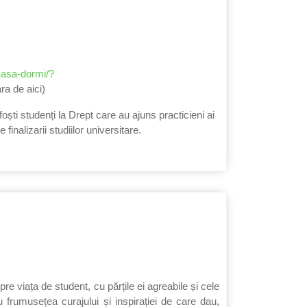
i-asa-dormi/?
 de aici)
oști studenți la Drept care au ajuns practicieni ai
finalizarii studiilor universitare.
spre viața de student, cu părțile ei agreabile și cele
cu frumusețea curajului și inspirației de care dau,