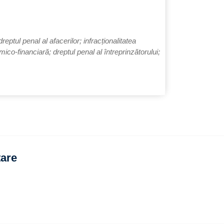
dreptul penal al afacerilor; infracționalitatea
ico-financiară; dreptul penal al întreprinzătorului;
tare