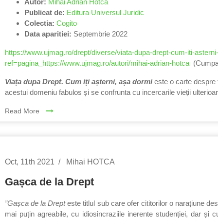
Autor:
Mihai Adrian Hotca
Publicat de:
Editura Universul Juridic
Colectia:
Cogito
Data aparitiei:
Septembrie 2022
https://www.ujmag.ro/drept/diverse/viata-dupa-drept-cum-iti-astern
ref=pagina_https://www.ujmag.ro/autori/mihai-adrian-hotca
(Cumpara
Viața dupa Drept. Cum iți așterni, așa dormi
este o carte despre f
acestui domeniu fabulos și se confrunta cu incercarile vieții ulterioare 
Read More
Oct, 11th 2021
Mihai HOTCA
Gașca de la Drept
”Gașca de la Drept
este titlul sub care ofer cititorilor o narațiune de
mai puțin agreabile, cu idiosincraziile inerente studenției, dar și 