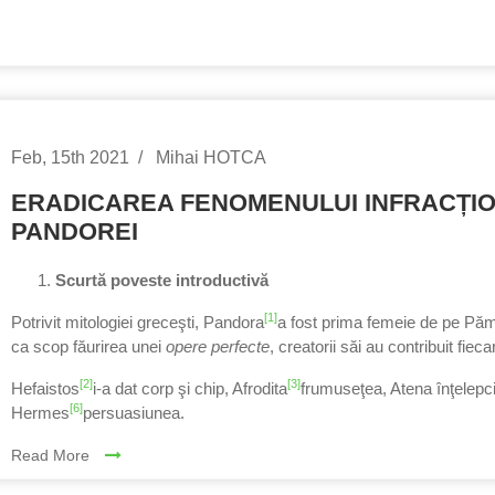
Feb, 15th 2021
Mihai HOTCA
ERADICAREA FENOMENULUI INFRACȚIO
PANDOREI
Scurtă poveste introductivă
[1]
Potrivit mitologiei greceşti, Pandora
a fost pri­ma femeie de pe Păm
ca scop făurirea unei
opere perfecte
, creatorii săi au contribuit fie
[2]
[3]
Hefaistos
i‑a dat corp şi chip, Afrodita
fru­mu­seţea, Atena înţelep
[6]
Hermes
persuasiunea.
Read More