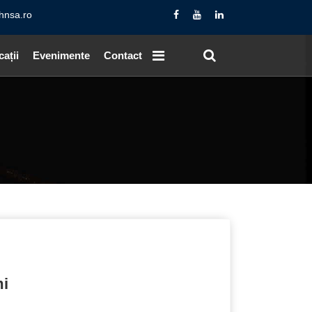
hnsa.ro
cații
Evenimente
Contact
mi